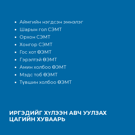
Аймгийн нэгдсэн эмнэлэ
г
Шарын гол СЭМТ
Орхон СЭМТ
Хонгор СЭМТ
Гос хот ӨЭМТ
Гэрэлтэй ӨЭМТ
Амин холбоо ӨЭМТ
Мэдс тоб ӨЭМТ
Түвшин холбоо ӨЭМТ
ИРГЭДИЙГ ХҮЛЭЭН АВЧ УУЛЗАХ
ЦАГИЙН ХУВААРЬ