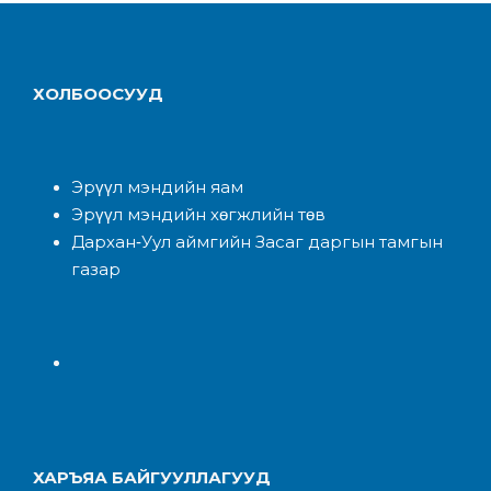
ХОЛБООСУУД
Эрүүл мэндийн яам
Эрүүл мэндийн хөгжлийн төв
Дархан-Уул аймгийн Засаг даргын тамгын
газар
ХАРЪЯА БАЙГУУЛЛАГУУД