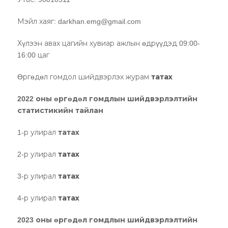
Мэйл хаяг: darkhan.emg@gmail.com
Хүлээн авах цагийн хувиар ажлын өдрүүдэд 09:00-
16:00 цаг
Өргөдөл гомдол шийдвэрлэх журам
татах
2022 оны өргөдөл гомдлын шийдвэрлэлтийн
статистикийн тайлан
1-р улирал
татах
2-р улирал
татах
3-р улирал
татах
4-р улирал
татах
2023 оны өргөдөл гомдлын шийдвэрлэлтийн