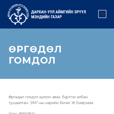
ӨРГӨДӨЛ
ГОМДОЛ
Өргөдөл гомдол хүлээн авах, бүртгэх албан
тушаалтан: ЭМГ-ын нарийн бичиг Ж.Баярзаяа
Утас: 90010511