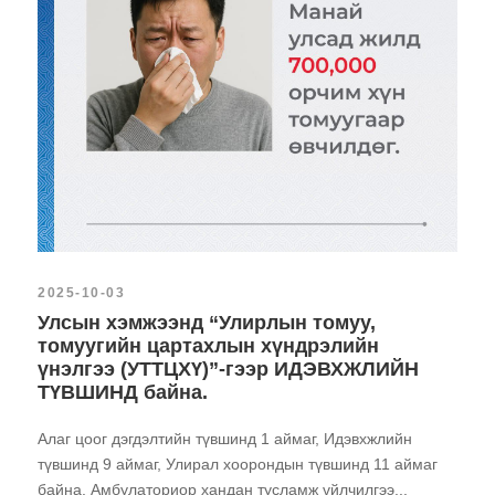
2025-10-03
Улсын хэмжээнд “Улирлын томуу,
томуугийн цартахлын хүндрэлийн
үнэлгээ (УТТЦХҮ)”-гээр ИДЭВХЖЛИЙН
ТҮВШИНД байна.
Алаг цоог дэгдэлтийн түвшинд 1 аймаг, Идэвхжлийн
түвшинд 9 аймаг, Улирал хоорондын түвшинд 11 аймаг
байна. Амбулаториор хандан тусламж үйлчилгээ...