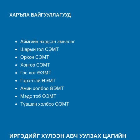
ХАРЪЯА БАЙГУУЛЛАГУУД
Аймгийн нэгдсэн эмнэлэ
г
Шарын гол СЭМТ
Орхон СЭМТ
Хонгор СЭМТ
Гос хот ӨЭМТ
Гэрэлтэй ӨЭМТ
Амин холбоо ӨЭМТ
Мэдс тоб ӨЭМТ
Түвшин холбоо ӨЭМТ
ИРГЭДИЙГ ХҮЛЭЭН АВЧ УУЛЗАХ ЦАГИЙН