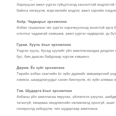
Хариуцсан ажил үүргээ гүйцэтгэхэд хангалттай мэдлэгтэй
байнга хөгжүүлж, мэргэжлийн мэдлэг, ажил хэргийн нэгдли
Хоёр. Чадварыг эрхэмлэнэ
Албан тушаалын чиг үүргээ хэрэгжүүлэхэд зохистой арга 
ололтыг чадамгай эзэмшиж, ажил үүргээ чадварлаг, үр бүт
Гурав. Хууль ёсыг эрхэмлэнэ
Үндсэн хууль, бусад хуулийг үйл ажиллагаандаа дээдлэн 
бус, бие даасан байдлаар хүргэж хэвшинэ.
Дөрөв. Ёс зүйг эрхэмлэнэ
Төрийн албан хаагчийн ёс зүйн дүрмийг зөвшөөрсний үндс
хэмжээ, шаардлагуудыг сахин биелүүлж, ёс зүйн аливаа 
Тав. Шударга ёсыг эрхэмлэнэ
Албаны үйл ажиллагаа явуулах, үйлчилгээ үзүүлэх, шийдв
татахгүй, ямарваа хөндлөнгийн нөлөөлөлд орохгүй, ашиг
сонирхолд нийцүүлж, чин шударгаар ажиллана.