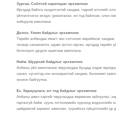
Зургаа. Соёлтой харилцааг эрхэмлэнэ
Иргэдэд байнга хүндэтгэлтэй хандаж, тэдний итгэлийг о
үйлчилгээгээ эелдэг, уриалгахан, ил тод байлгаж, олон н
нийцүүлж ажиллана.
Долоо. Үнэнч байдлыг эрхэмлэнэ
Төрийн албандаа ямагт чин сэтгэлээс өөриймсөг хандаж, а
талаар санаачилга, идэвх зүтгэл гарган, иргэдэд төрийн 
бололцоог дүүрэн ашиглаж ажиллана.
Найм. Шуурхай байдлыг эрхэмлэнэ
Албаны үйл ажиллагааг явуулахдаа бусдад элдэв чирэгдэл
санал, хүсэлтэд нэн анхааралтай хандаж, боломжит хамг
зохион байгуулна.
Ес. Хариуцлага, ил тод байдлыг эрхэмлэнэ
Албаны ажил хэргийг явуулахдаа өөрөөсөө зайлуулах, ха
гаргахгүй байж, хууль тогтоомжийн хүрээнд мэдээллийн и
шийдэмгий зоримог ажиллан, түүнийхээ гүйцэтгэлийн үр д