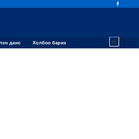
эн данс
Холбоо барих