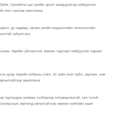
 байж, түүнийгээ цаг үеийн эрэлт шаардлагад нийцүүлэн
йг нягт хангаж ажиллана.
барил, ур чадвар, орчин үеийн мэдээллийн технологийн
ээлтэй гүйцэтгэнэ.
сахиж, төрийн үйлчилгээг зөвхөн тэдгээрт нийцүүлэн хараат
эн дээр төрийн албаны соёл, ёс зүйн үнэт зүйл, зарчим, хэм
зөрчилгүйгээр ажиллана.
эр гаргахдаа аливаа хэлбэрээр ялгаварлахгүй, тал тохой
 сонирхлын зөрчилд автахгүйгээр зөвхөн нийтийн ашиг