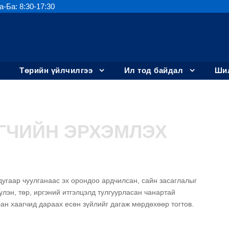
а-Ба: 8:30-17:30
Төрийн үйлчилгээ
Ил тод байдал
Шил
ГЧИЙН ЭРХЭМЛЭХ
дугаар чуулганаас эх орондоо ардчилсан, сайн засаглалыг
лэн, төр, иргэний итгэлцэлд тулгуурласан чанартай
бан хаагчид дараах есөн зүйлийг дагаж мөрдөхөөр тогтов.