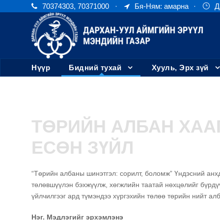
70374303, 70371000
·
Бя-Ням: амарна
·
Д
Нүүр
Бидний тухай
Хууль, Эрх зүй
ТӨРИЙН АЛБАН ХАА
ЕСӨН ЗҮЙЛ
“Төрийн албаны шинэтгэл: сорилт, боломж” Үндэсний анх
төлөвшүүлэн бэхжүүлж, хөгжлийн таатай нөхцөлийг бүрдүү
үйлчилгээг ард түмэндээ хүргэхийн төлөө төрийн нийт ал
Нэг. Мэдлэгийг эрхэмлэнэ