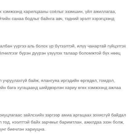
лох хэмжээнд харилцааны соёлыг эзэмшин, үйл ажиллагаа,
ийтийн санаа бодлыг байнга авч, тэдний эрэлт хэрэгцээнд
лбан үүргээ аль болох үр бүтээлтэй, илүү чанартай гүйцэтгэх
үйлчилгээг бүрэн дүүрэн үзүүлэх талаар боломжтой бүх нөөц
 учруулахгүй байж, ялангуяа иргэдийн өргөдөл, гомдол,
ийн бага хугацаанд шийдвэрлэн хариу өгөх хэмжээнд ажлаа
риуцлагаас зайлсхийх зэргээр амиа аргацаах зохисгүй байдал
л тод, нээлттэй байх зарчмыг баримтлан, ажилдаа эзэн болж,
үнг биечлэн хариуцна.