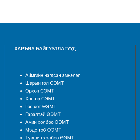
ХАРЪЯА БАЙГУУЛЛАГУУД
Аймгийн нэгдсэн эмнэлэ
г
Шарын гол СЭМТ
Орхон СЭМТ
Хонгор СЭМТ
Гос хот ӨЭМТ
Гэрэлтэй ӨЭМТ
Амин холбоо ӨЭМТ
Мэдс тоб ӨЭМТ
Түвшин холбоо ӨЭМТ