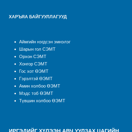
ХАРЪЯА БАЙГУУЛЛАГУУД
Аймгийн нэгдсэн эмнэлэ
г
Шарын гол СЭМТ
Орхон СЭМТ
Хонгор СЭМТ
Гос хот ӨЭМТ
Гэрэлтэй ӨЭМТ
Амин холбоо ӨЭМТ
Мэдс тоб ӨЭМТ
Түвшин холбоо ӨЭМТ
ИРГЭДИЙГ ХҮЛЭЭН АВЧ УУЛЗАХ ЦАГИЙН