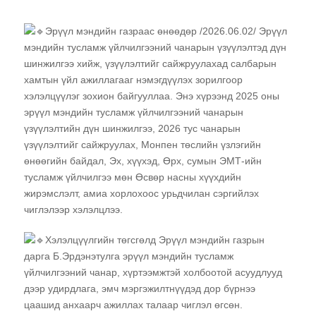
Эрүүл мэндийн газраас өнөөдөр /2026.06.02/ Эрүүл
мэндийн тусламж үйлчилгээний чанарын үзүүлэлтэд дүн
шинжилгээ хийж, үзүүлэлтийг сайжруулахад салбарын
хамтын үйл ажиллагааг нэмэгдүүлэх зорилгоор
хэлэлцүүлэг зохион байгууллаа. Энэ хүрээнд 2025 оны
эрүүл мэндийн тусламж үйлчилгээний чанарын
үзүүлэлтийн дүн шинжилгээ, 2026 тус чанарын
үзүүлэлтийг сайжруулах, Монпен төслийн үзлэгийн
өнөөгийн байдал, Эх, хүүхэд, Өрх, сумын ЭМТ-ийн
тусламж үйлчилгээ мөн Өсвөр насны хүүхдийн
жирэмслэлт, амиа хорлохоос урьдчилан сэргийлэх
чиглэлээр хэлэлцлээ.
Хэлэлцүүлгийн төгсгөлд Эрүүл мэндийн газрын
дарга Б.Эрдэнэтулга эрүүл мэндийн тусламж
үйлчилгээний чанар, хүртээмжтэй холбоотой асуудлууд
дээр удирдлага, эмч мэргэжилтнүүдэд дор бүрнээ
цаашид анхаарч ажиллах талаар чиглэл өгсөн.