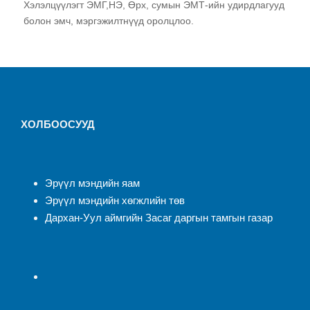
Хэлэлцүүлэгт ЭМГ,НЭ, Өрх, сумын ЭМТ-ийн удирдлагууд
болон эмч, мэргэжилтнүүд оролцлоо.
ХОЛБООСУУД
Эрүүл мэндийн яам
Эрүүл мэндийн хөгжлийн төв
Дархан-Уул аймгийн Засаг даргын тамгын газар