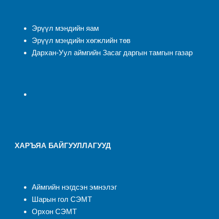
Эрүүл мэндийн яам
Эрүүл мэндийн хөгжлийн төв
Дархан-Уул аймгийн Засаг даргын тамгын газар
ХАРЪЯА БАЙГУУЛЛАГУУД
Аймгийн нэгдсэн эмнэлэ
г
Шарын гол СЭМТ
Орхон СЭМТ