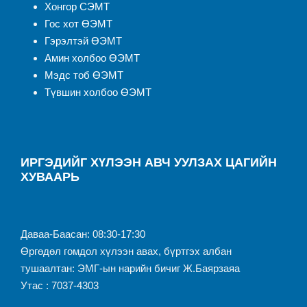
Хонгор СЭМТ
Гос хот ӨЭМТ
Гэрэлтэй ӨЭМТ
Амин холбоо ӨЭМТ
Мэдс тоб ӨЭМТ
Түвшин холбоо ӨЭМТ
ИРГЭДИЙГ ХҮЛЭЭН АВЧ УУЛЗАХ ЦАГИЙН
ХУВААРЬ
Даваа-Баасан: 08:30-17:30
Өргөдөл гомдол хүлээн авах, бүртгэх албан
тушаалтан: ЭМГ-ын нарийн бичиг Ж.Баярзаяа
Утас : 7037-4303