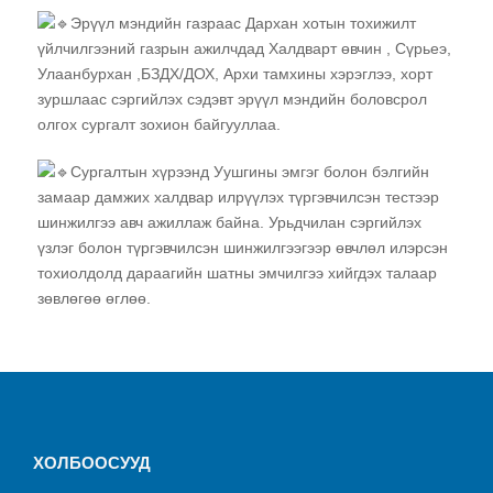
Эрүүл мэндийн газраас Дархан хотын тохижилт
үйлчилгээний газрын ажилчдад Халдварт өвчин , Сүрьеэ,
Улаанбурхан ,БЗДХ/ДОХ, Архи тамхины хэрэглээ, хорт
зуршлаас сэргийлэх сэдэвт эрүүл мэндийн боловсрол
олгох сургалт зохион байгууллаа.
Сургалтын хүрээнд Уушгины эмгэг болон бэлгийн
замаар дамжих халдвар илрүүлэх түргэвчилсэн тестээр
шинжилгээ авч ажиллаж байна. Урьдчилан сэргийлэх
үзлэг болон түргэвчилсэн шинжилгээгээр өвчлөл илэрсэн
тохиолдолд дараагийн шатны эмчилгээ хийгдэх талаар
зөвлөгөө өглөө.
ХОЛБООСУУД