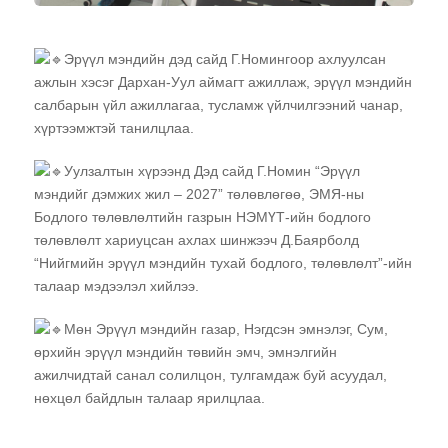
Эрүүл мэндийн дэд сайд Г.Номингоор ахлуулсан
ажлын хэсэг Дархан-Уул аймагт ажиллаж, эрүүл мэндийн
салбарын үйл ажиллагаа, тусламж үйлчилгээний чанар,
хүртээмжтэй танилцлаа.
Уулзалтын хүрээнд Дэд сайд Г.Номин “Эрүүл
мэндийг дэмжих жил – 2027” төлөвлөгөө, ЭМЯ-ны
Бодлого төлөвлөлтийн газрын НЭМҮТ-ийн бодлого
төлөвлөлт хариуцсан ахлах шинжээч Д.Баярболд
“Нийгмийн эрүүл мэндийн тухай бодлого, төлөвлөлт”-ийн
талаар мэдээлэл хийлээ.
Мөн Эрүүл мэндийн газар, Нэгдсэн эмнэлэг, Сум,
өрхийн эрүүл мэндийн төвийн эмч, эмнэлгийн
ажилчидтай санал солилцон, тулгамдаж буй асуудал,
нөхцөл байдлын талаар ярилцлаа.