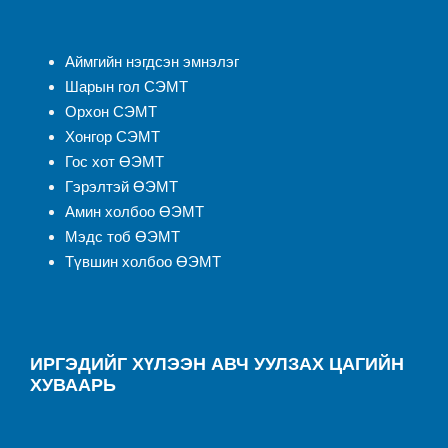
Аймгийн нэгдсэн эмнэлэ
г
Шарын гол СЭМТ
Орхон СЭМТ
Хонгор СЭМТ
Гос хот ӨЭМТ
Гэрэлтэй ӨЭМТ
Амин холбоо ӨЭМТ
Мэдс тоб ӨЭМТ
Түвшин холбоо ӨЭМТ
ИРГЭДИЙГ ХҮЛЭЭН АВЧ УУЛЗАХ ЦАГИЙН
ХУВААРЬ