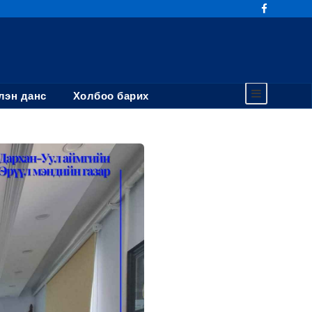
эн данс
Холбоо барих