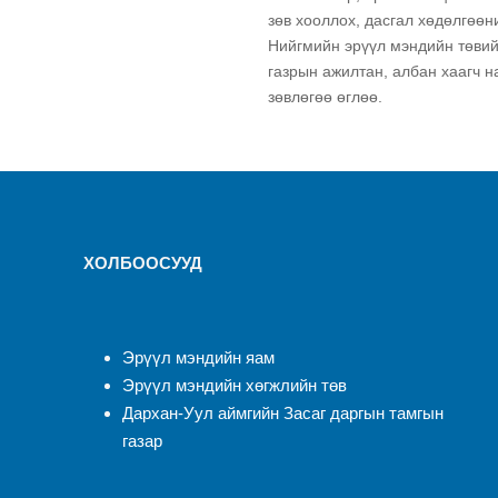
зөв хооллох, дасгал хөдөлгөөн
Нийгмийн эрүүл мэндийн төвий
газрын ажилтан, албан хаагч н
зөвлөгөө өглөө.
ХОЛБООСУУД
Эрүүл мэндийн яам
Эрүүл мэндийн хөгжлийн төв
Дархан-Уул аймгийн Засаг даргын тамгын
газар