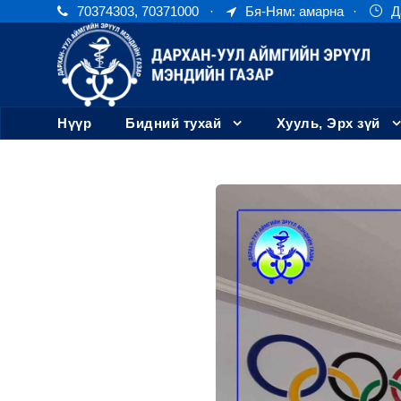
70374303, 70371000
·
Бя-Ням: амарна
·
Д
Нүүр
Бидний тухай
Хууль, Эрх зүй