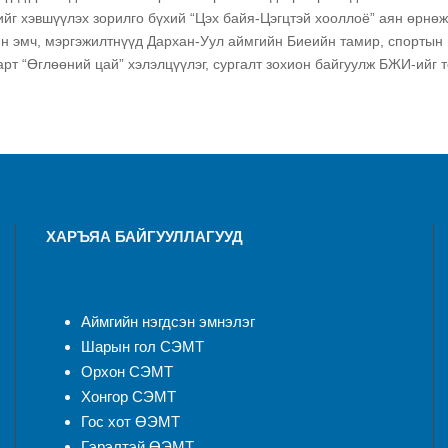
ийг хэвшүүлэх зорилго бүхий “Цэх байя-Цэгцтэй хооллоё” аян өрнө
н эмч, мэргэжилтнүүд Дархан-Уул
аймгийн Биеийн тамир, спортын 
арт “Өглөөний цай” хэлэлцүүлэг, сургалт зохион байгуулж БЖИ-ийг
ХАРЪЯА БАЙГУУЛЛАГУУД
Аймгийн нэгдсэн эмнэлэ
г
Шарын гол СЭМТ
Орхон СЭМТ
Хонгор СЭМТ
Гос хот ӨЭМТ
Гэрэлтэй ӨЭМТ