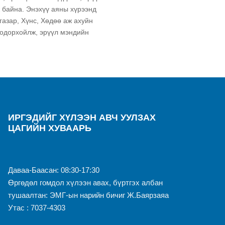
ж байна. Энэхүү аяны хүрээнд
газар, Хүнс, Хөдөө аж ахуйн
 тодорхойлж, эрүүл мэндийн
ИРГЭДИЙГ ХҮЛЭЭН АВЧ УУЛЗАХ
ЦАГИЙН ХУВААРЬ
Даваа-Баасан: 08:30-17:30
Өргөдөл гомдол хүлээн авах, бүртгэх албан
тушаалтан: ЭМГ-ын нарийн бичиг Ж.Баярзаяа
Утас : 7037-4303