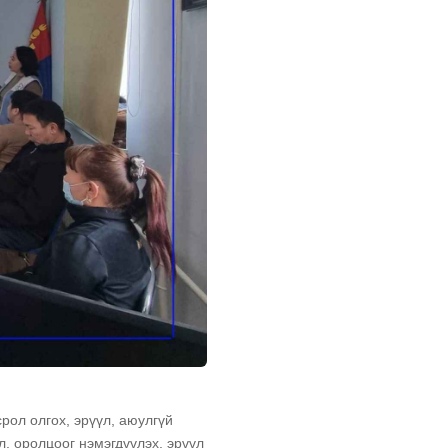
рол олгох, эрүүл, аюулгүй
, оролцоог нэмэгдүүлэх, эрүүл