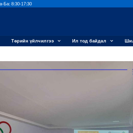
а-Ба: 8:30-17:30
Төрийн үйлчилгээ
Ил тод байдал
Шил