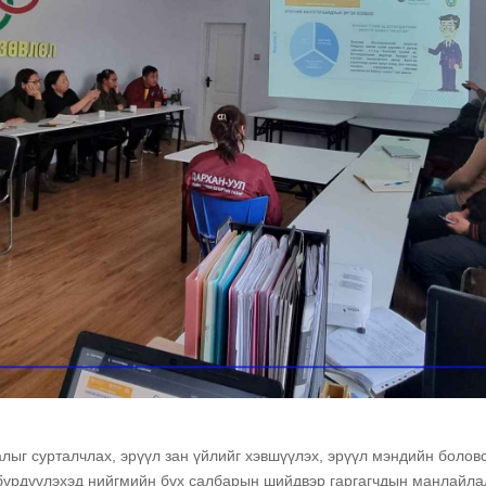
лыг сурталчлах, эрүүл зан үйлийг хэвшүүлэх, эрүүл мэндийн боловс
бүрдүүлэхэд нийгмийн бүх салбарын шийдвэр гаргагчдын манлайлал