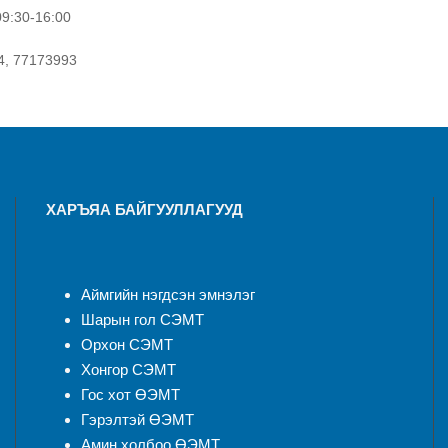
09:30-16:00
, 77173993
ХАРЪЯА БАЙГУУЛЛАГУУД
Аймгийн нэгдсэн эмнэлэ
г
Шарын гол СЭМТ
Орхон СЭМТ
Хонгор СЭМТ
Гос хот ӨЭМТ
Гэрэлтэй ӨЭМТ
Амин холбоо ӨЭМТ