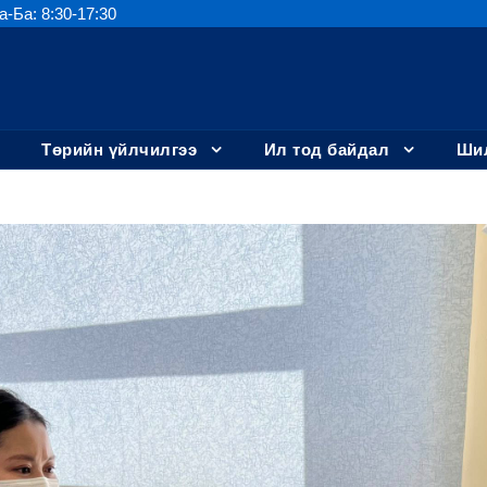
а-Ба: 8:30-17:30
Төрийн үйлчилгээ
Ил тод байдал
Шил