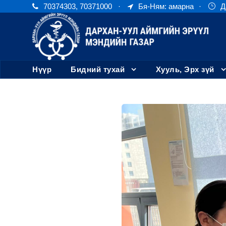
70374303, 70371000
·
Бя-Ням: амарна
·
Д
Нүүр
Бидний тухай
Хууль, Эрх зүй