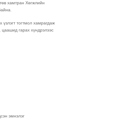
 төв хамтран Хөгжлийн
байна.
 үзлэгт тогтмол хамрагдаж
х, цаашид гарах хүндрэлээс
сэн эмнэлэг