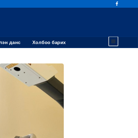
эн данс
Холбоо барих