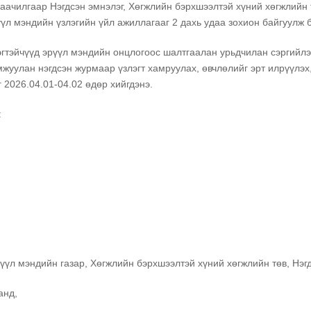
аачилгаар Нэгдсэн эмнэлэг, Хөгжлийн бэрхшээлтэй хүний хөгжлийн
үл мэндийн үзлэгийн үйл ажиллагааг 2 дахь удаа зохион байгуулж 
гтэйчүүд эрүүл мэндийн онцлогоос шалтгаалан урьдчилан сэргийлэх
амжуулан нэгдсэн журмаар үзлэгт хамруулах, өвчлөлийг эрт илрүүлэ
 2026.04.01-04.02 өдөр хийгдэнэ.
:
 мэндийн газар, Хөгжлийн бэрхшээлтэй хүний хөгжлийн төв, Нэгд
анд,