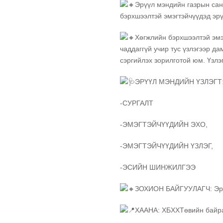
Эрүүл мэндийн газрын сан
бэрхшээлтэй эмэгтэйчүүдэд эрү
Хөгжлийн бэрхшээлтэй эмэ
чаддаггүй учир тус үзлэгээр д
сэргийлэх зорилготой юм. Үзлэг
ЭРҮҮЛ МЭНДИЙН ҮЗЛЭГТ
-СУРГАЛТ
-ЭМЭГТЭЙЧҮҮДИЙН ЭХО,
-ЭМЭГТЭЙЧҮҮДИЙН ҮЗЛЭГ,
-ЭСИЙН ШИНЖИЛГЭЭ
ЗОХИОН БАЙГУУЛАГЧ: Эрүүл
ХААНА: ХБХХТөвийн байр