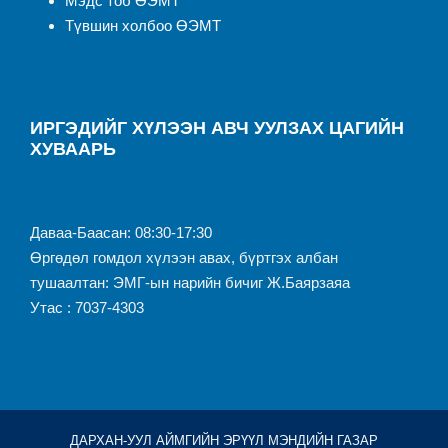
Мэдс тоб ӨЭМТ
Түвшин холбоо ӨЭМТ
ИРГЭДИЙГ ХҮЛЭЭН АВЧ УУЛЗАХ ЦАГИЙН
ХУВААРЬ
Даваа-Баасан: 08:30-17:30
Өргөдөл гомдол хүлээн авах, бүртгэх албан
тушаалтан: ЭМГ-ын нарийн бичиг Ж.Баярзаяа
Утас : 7037-4303
ДАРХАН-УУЛ АЙМГИЙН ЭРҮҮЛ МЭНДИЙН ГАЗАР