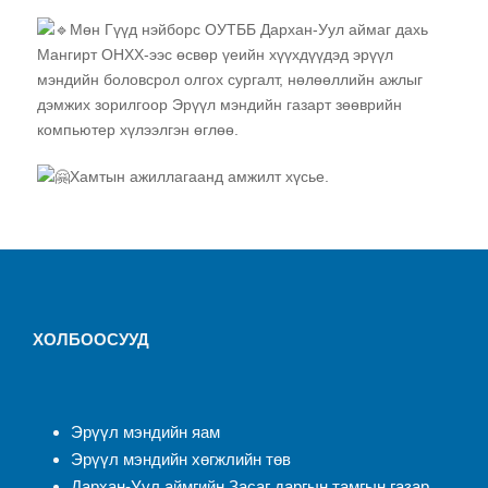
Мөн Гүүд нэйборс ОУТББ Дархан-Уул аймаг дахь
Мангирт ОНХХ-ээс өсвөр үеийн хүүхдүүдэд эрүүл
мэндийн боловсрол олгох сургалт, нөлөөллийн ажлыг
дэмжих зорилгоор Эрүүл мэндийн газарт зөөврийн
компьютер хүлээлгэн өглөө.
Хамтын ажиллагаанд амжилт хүсье.
ХОЛБООСУУД
Эрүүл мэндийн яам
Эрүүл мэндийн хөгжлийн төв
Дархан-Уул аймгийн Засаг даргын тамгын газар