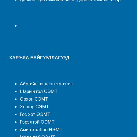
ХАРЪЯА БАЙГУУЛЛАГУУД
Аймгийн нэгдсэн эмнэлэ
г
Шарын гол СЭМТ
Орхон СЭМТ
Хонгор СЭМТ
Гос хот ӨЭМТ
Гэрэлтэй ӨЭМТ
Амин холбоо ӨЭМТ