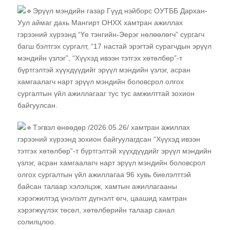
Эрүүл мэндийн газар Гүүд нэйборс ОУТББ Дархан-
Уул аймаг дахь Мангирт ОНХХ хамтран ажиллах
гэрээний хүрээнд “Үе тэнгийн-Эерэг нөлөөлөгч” сургагч
багш бэлтгэх сургалт, “17 настай эрэгтэй сурагчдын эрүүл
мэндийн үзлэг”, “Хүүхэд ивээн тэтгэх хөтөлбөр”-т
бүртгэлтэй хүүхдүүдийг эрүүл мэндийн үзлэг, асран
хамгаалагч нарт эрүүл мэндийн боловсрол олгох
сургалтын үйл ажиллагааг тус тус амжилттай зохион
байгуулсан.
Тэгвэл өнөөдөр /2026.05.26/ хамтран ажиллах
гэрээний хүрээнд зохион байгуулагдсан “Хүүхэд ивээн
тэтгэх хөтөлбөр”-т бүртгэлтэй хүүхдүүдийг эрүүл мэндийн
үзлэг, асран хамгаалагч нарт эрүүл мэндийн боловсрол
олгох сургалтын үйл ажиллагаа 96 хувь биелэлттэй
байсан талаар хэлэлцэж, хамтын ажиллагааны
хэрэгжилтэд үнэлэлт дүгнэлт өгч, цаашид хамтран
хэрэгжүүлэх төсөл, хөтөлбөрийн талаар санал
солилцлоо.