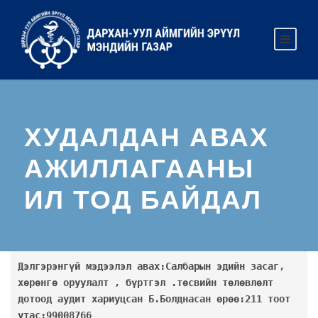
ХУДАЛДАН АВАХ
АЖИЛЛАГААНЫ
ИЛ ТОД БАЙДАЛ
Дэлгэрэнгүй мэдээлэл авах:Салбарын эдийн засаг, 
хөрөнгө оруулалт , бүртгэл .төсвийн төлөвлөлт 
дотоод аудит хариуцсан Б.Болднасан өрөө:211 тоот 
утас:99008766