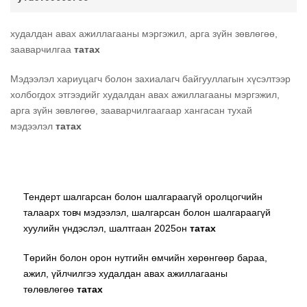
худалдан авах ажиллагааны мэргэжил, арга зүйн зөвлөгөө,
зааварчилгаа
татах
Мэдээлэл хариуцагч болон захиалагч байгууллагын хүсэлтээр
холбогдох этгээдийг худалдан авах ажиллагааны мэргэжил,
арга зүйн зөвлөгөө, зааварчилгаагаар хангасан тухай
мэдээлэл
татах
Тендерт шалгарсан болон шалгараагүй оролцогчийн
талаарх товч мэдээлэл, шалгарсан болон шалгараагүй
хуулийн үндэслэл, шалтгаан 2025он
татах
Төрийн болон орон нутгийн өмчийн хөрөнгөөр бараа,
ажил, үйлчилгээ худалдан авах ажиллагааны
төлөвлөгөө
татах