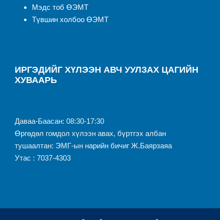
Мэдс тоб ӨЭМТ
Түвшин холбоо ӨЭМТ
ИРГЭДИЙГ ХҮЛЭЭН АВЧ УУЛЗАХ ЦАГИЙН
ХУВААРЬ
Даваа-Баасан: 08:30-17:30
Өргөдөл гомдол хүлээн авах, бүртгэх албан
тушаалтан: ЭМГ-ын нарийн бичиг Ж.Баярзаяа
Утас : 7037-4303