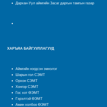
Дархан-Уул аймгийн Засаг даргын тамгын газар
ХАРЪЯА БАЙГУУЛЛАГУУД
Аймгийн нэгдсэн эмнэлэ
г
Шарын гол СЭМТ
Орхон СЭМТ
Хонгор СЭМТ
Гос хот ӨЭМТ
Гэрэлтэй ӨЭМТ
Амин холбоо ӨЭМТ