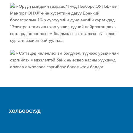
Эрүүл мэндийн газраас “Гүүд Нэйборс ОУТББ- ын
Мангирт ОНХХ”-ийн хүсэлтийн дагуу Ерөнхий
б
оловсролын 16-р сургуулийн дунд ангийн сурагчдад
“Электрон тамхины хор уршиг, түүний найрлаган дахь
сэтгэцэд нөлөөлөх эм бэлдмэлээс татгалзах нь” сэдэвт
сургалт зохион байгууллаа.
Сэтгэцэд нөлөөлөх эм бэлдмэл, түүнээс урьдчилан
сэргийлэх мэдээлэлтэй байх нь өсвөр насны хүүхдүүд
аливаа өвчлөлөөс сэргийлэх боломжтой болдог.
ХОЛБООСУУД