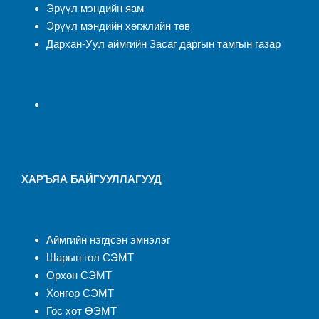
Эрүүл мэндийн яам
Эрүүл мэндийн хөгжлийн төв
Дархан-Уул аймгийн Засаг даргын тамгын газар
ХАРЪЯА БАЙГУУЛЛАГУУД
Аймгийн нэгдсэн эмнэлэ
г
Шарын гол СЭМТ
Орхон СЭМТ
Хонгор СЭМТ
Гос хот ӨЭМТ