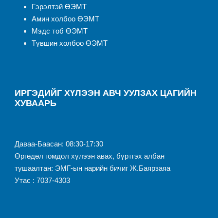
Гэрэлтэй ӨЭМТ
Амин холбоо ӨЭМТ
Мэдс тоб ӨЭМТ
Түвшин холбоо ӨЭМТ
ИРГЭДИЙГ ХҮЛЭЭН АВЧ УУЛЗАХ ЦАГИЙН
ХУВААРЬ
Даваа-Баасан: 08:30-17:30
Өргөдөл гомдол хүлээн авах, бүртгэх албан
тушаалтан: ЭМГ-ын нарийн бичиг Ж.Баярзаяа
Утас : 7037-4303