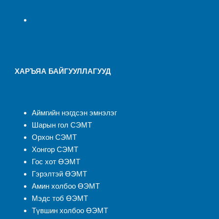
ХАРЪЯА БАЙГУУЛЛАГУУД
Аймгийн нэгдсэн эмнэлэ
г
Шарын гол СЭМТ
Орхон СЭМТ
Хонгор СЭМТ
Гос хот ӨЭМТ
Гэрэлтэй ӨЭМТ
Амин холбоо ӨЭМТ
Мэдс тоб ӨЭМТ
Түвшин холбоо ӨЭМТ