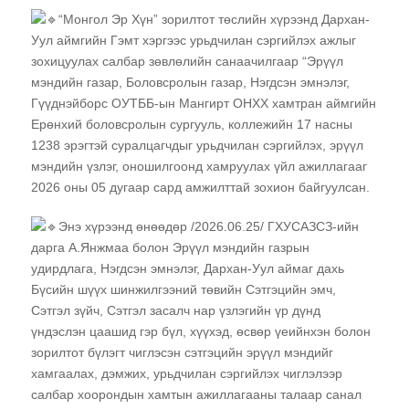
“Монгол Эр Хүн” зорилтот төслийн хүрээнд Дархан-
Уул аймгийн Гэмт хэргээс урьдчилан сэргийлэх ажлыг
зохицуулах салбар зөвлөлийн санаачилгаар “Эрүүл
мэндийн газар, Боловсролын газар, Нэгдсэн эмнэлэг,
Гүүднэйборс ОУТББ-ын Мангирт ОНХХ хамтран аймгийн
Ерөнхий боловсролын сургууль, коллежийн 17 насны
1238 эрэгтэй суралцагчдыг урьдчилан сэргийлэх, эрүүл
мэндийн үзлэг, оношилгоонд хамруулах үйл ажиллагааг
2026 оны 05 дугаар сард амжилттай зохион байгуулсан.
Энэ хүрээнд өнөөдөр /2026.06.25/ ГХУСАЗСЗ-ийн
дарга А.Янжмаа болон Эрүүл мэндийн газрын
удирдлага, Нэгдсэн эмнэлэг, Дархан-Уул аймаг дахь
Бүсийн шүүх шинжилгээний төвийн Сэтгэцийн эмч,
Сэтгэл зүйч, Сэтгэл засалч нар үзлэгийн үр дүнд
үндэслэн цаашид гэр бүл, хүүхэд, өсвөр үеийнхэн болон
зорилтот бүлэгт чиглэсэн сэтгэцийн эрүүл мэндийг
хамгаалах, дэмжих, урьдчилан сэргийлэх чиглэлээр
салбар хоорондын хамтын ажиллагааны талаар санал