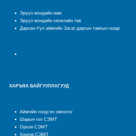
Эрүүл мэндийн яам
Эрүүл мэндийн хөгжлийн төв
Дархан-Уул аймгийн Засаг даргын тамгын газар
ХАРЪЯА БАЙГУУЛЛАГУУД
Аймгийн нэгдсэн эмнэлэ
г
Шарын гол СЭМТ
Орхон СЭМТ
Хонгор СЭМТ