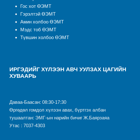
Гос хот ӨЭМТ
Гэрэлтэй ӨЭМТ
Амин холбоо ӨЭМТ
Мэдс тоб ӨЭМТ
Түвшин холбоо ӨЭМТ
ИРГЭДИЙГ ХҮЛЭЭН АВЧ УУЛЗАХ ЦАГИЙН
ХУВААРЬ
Даваа-Баасан: 08:30-17:30
Өргөдөл гомдол хүлээн авах, бүртгэх албан
тушаалтан: ЭМГ-ын нарийн бичиг Ж.Баярзаяа
Утас : 7037-4303