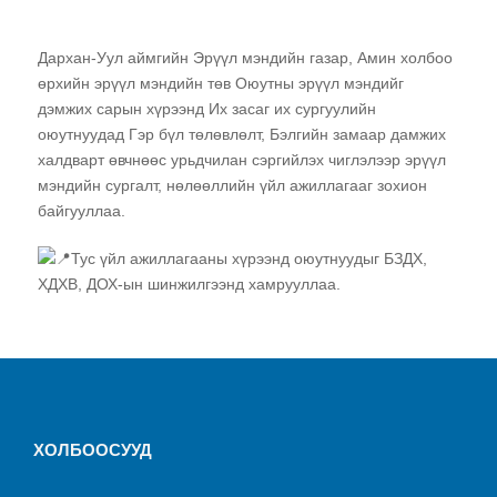
Дархан-Уул аймгийн Эрүүл мэндийн газар, Амин холбоо
өрхийн эрүүл мэндийн төв Оюутны эрүүл мэндийг
дэмжих с
арын хүрээнд Их засаг их сургуулийн
оюутнуудад Гэр бүл төлөвлөлт, Бэлгийн замаар дамжих
халдварт өвчнөөс урьдчилан сэргийлэх чиглэлээр эрүүл
мэндийн сургалт, нөлөөллийн үйл ажиллагааг зохион
байгууллаа.
Тус үйл ажиллагааны хүрээнд оюутнуудыг БЗДХ,
ХДХВ, ДОХ-ын шинжилгээнд хамрууллаа.
ХОЛБООСУУД