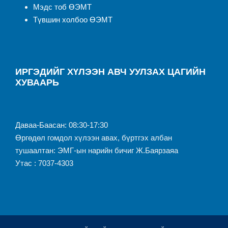
Мэдс тоб ӨЭМТ
Түвшин холбоо ӨЭМТ
ИРГЭДИЙГ ХҮЛЭЭН АВЧ УУЛЗАХ ЦАГИЙН
ХУВААРЬ
Даваа-Баасан: 08:30-17:30
Өргөдөл гомдол хүлээн авах, бүртгэх албан
тушаалтан: ЭМГ-ын нарийн бичиг Ж.Баярзаяа
Утас : 7037-4303