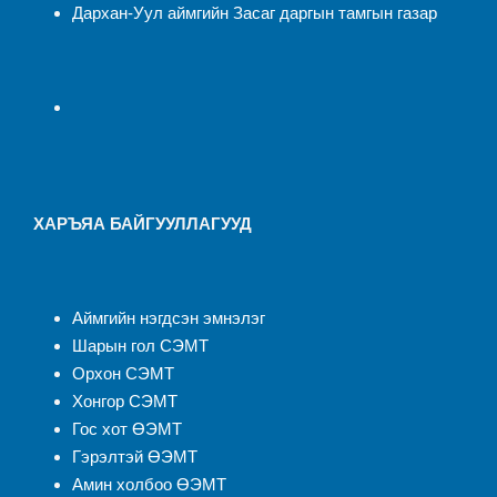
Дархан-Уул аймгийн Засаг даргын тамгын газар
ХАРЪЯА БАЙГУУЛЛАГУУД
Аймгийн нэгдсэн эмнэлэ
г
Шарын гол СЭМТ
Орхон СЭМТ
Хонгор СЭМТ
Гос хот ӨЭМТ
Гэрэлтэй ӨЭМТ
Амин холбоо ӨЭМТ