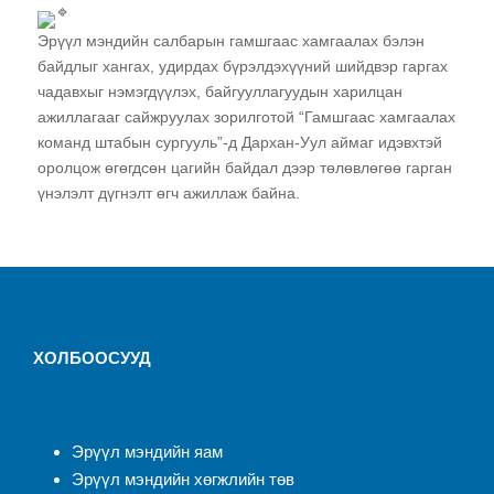
Эрүүл мэндийн салбарын гамшгаас хамгаалах бэлэн
байдлыг хангах, удирдах бүрэлдэхүүний шийдвэр гаргах
чадавхыг нэмэгдүүлэх, байгууллагуудын харилцан
ажиллагааг сайжруулах зорилготой “Гамшгаас хамгаалах
команд штабын сургууль”-д Дархан-Уул аймаг идэвхтэй
оролцож өгөгдсөн цагийн байдал дээр төлөвлөгөө гарган
үнэлэлт дүгнэлт өгч ажиллаж байна.
ХОЛБООСУУД
Эрүүл мэндийн яам
Эрүүл мэндийн хөгжлийн төв