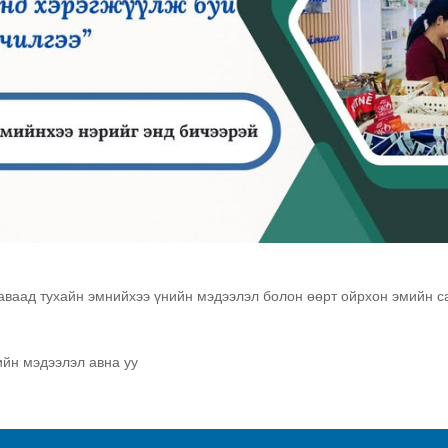
аваад тухайн эмнийхээ үнийн мэдээлэл болон өөрт ойрхон эмийн 
йн мэдээлэл авна уу