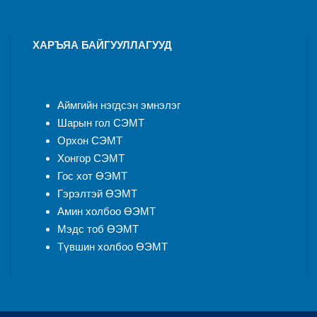
ХАРЪЯА БАЙГУУЛЛАГУУД
Аймгийн нэгдсэн эмнэлэ
г
Шарын гол СЭМТ
Орхон СЭМТ
Хонгор СЭМТ
Гос хот ӨЭМТ
Гэрэлтэй ӨЭМТ
Амин холбоо ӨЭМТ
Мэдс тоб ӨЭМТ
Түвшин холбоо ӨЭМТ