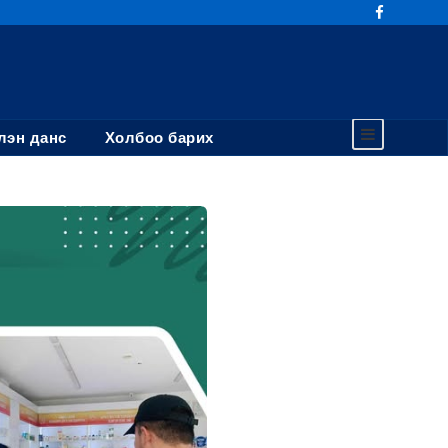
эн данс
Холбоо барих