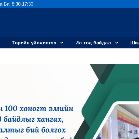
а-Ба: 8:30-17:30
Төрийн үйлчилгээ
Ил тод байдал
Шил