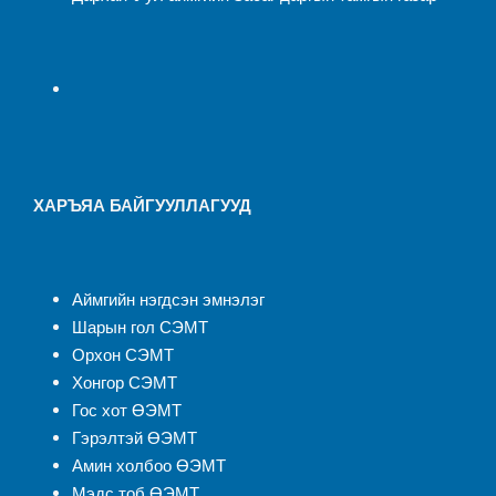
ХАРЪЯА БАЙГУУЛЛАГУУД
Аймгийн нэгдсэн эмнэлэ
г
Шарын гол СЭМТ
Орхон СЭМТ
Хонгор СЭМТ
Гос хот ӨЭМТ
Гэрэлтэй ӨЭМТ
Амин холбоо ӨЭМТ
Мэдс тоб ӨЭМТ