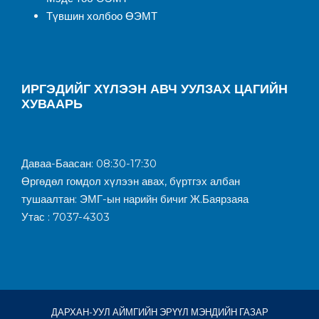
Түвшин холбоо ӨЭМТ
ИРГЭДИЙГ ХҮЛЭЭН АВЧ УУЛЗАХ ЦАГИЙН
ХУВААРЬ
Даваа-Баасан: 08:30-17:30
Өргөдөл гомдол хүлээн авах, бүртгэх албан
тушаалтан: ЭМГ-ын нарийн бичиг Ж.Баярзаяа
Утас : 7037-4303
ДАРХАН-УУЛ АЙМГИЙН ЭРҮҮЛ МЭНДИЙН ГАЗАР