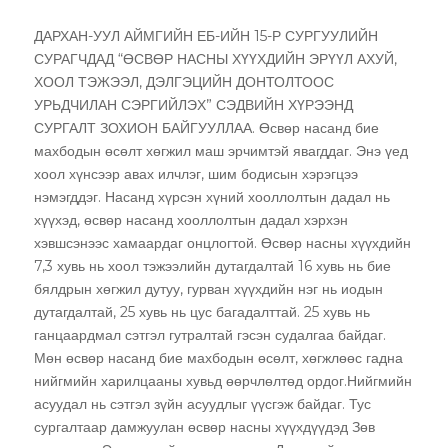
ДАРХАН-УУЛ АЙМГИЙН ЕБ-ИЙН 15-Р СУРГУУЛИЙН
СУРАГЧДАД “ӨСВӨР НАСНЫ ХҮҮХДИЙН ЭРҮҮЛ АХУЙ,
ХООЛ ТЭЖЭЭЛ, ДЭЛГЭЦИЙН ДОНТОЛТООС
УРЬДЧИЛАН СЭРГИЙЛЭХ” СЭДВИЙН ХҮРЭЭНД
СУРГАЛТ ЗОХИОН БАЙГУУЛЛАА. Өсвөр насанд бие
махбодын өсөлт хөгжил маш эрчимтэй явагддаг. Энэ үед
хоол хүнсээр авах илчлэг, шим бодисын хэрэгцээ
нэмэгддэг. Насанд хүрсэн хүний хооллолтын дадал нь
хүүхэд, өсвөр насанд хооллолтын дадал хэрхэн
хэвшсэнээс хамаардаг онцлогтой. Өсвөр насны хүүхдийн
7,3 хувь нь хоол тэжээлийн дутагдалтай 16 хувь нь бие
бялдрын хөгжил дутуу, гурван хүүхдийн нэг нь иодын
дутагдалтай, 25 хувь нь цус багадалттай. 25 хувь нь
ганцаардмал сэтгэл гутралтай гэсэн судалгаа байдаг.
Мөн өсвөр насанд бие махбодын өсөлт, хөгжлөөс гадна
нийгмийн харилцааны хувьд өөрчлөлтөд ордог.Нийгмийн
асуудал нь сэтгэл зүйн асуудлыг үүсгэж байдаг. Тус
сургалтаар дамжуулан өсвөр насны хүүхдүүдэд Зөв