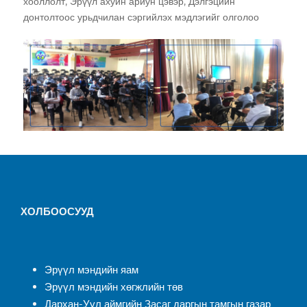
хооллолт, Эрүүл ахуйн ариун цэвэр, Дэлгэцийн
донтолтоос урьдчилан сэргийлэх мэдлэгийг олголоо
ХОЛБООСУУД
Эрүүл мэндийн яам
Эрүүл мэндийн хөгжлийн төв
Дархан-Уул аймгийн Засаг даргын тамгын газар