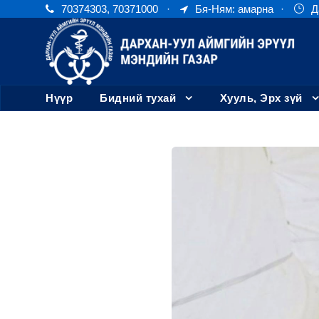
70374303, 70371000
·
Бя-Ням: амарна
·
Д
Нүүр
Бидний тухай
Хууль, Эрх зүй