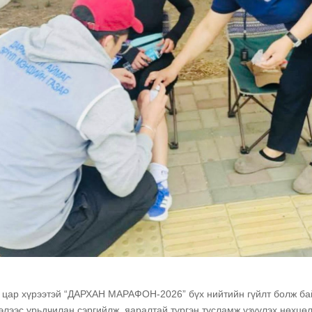
н цар хүрээтэй “ДАРХАН МАРАФОН-2026” бүх нийтийн гүйлт болж ба
элээс урьдчилан сэргийлж, яаралтай түргэн тусламж үзүүлэх нөхцө