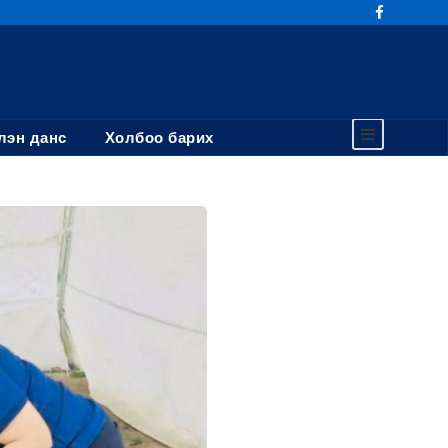
эн данс
Холбоо барих