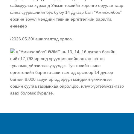
сайжруулах хүрээнд Улсын төсвийн хөрөнгө оруулалтаар
шинэ суурьшлийн бүс буюу 14 дүгээр багт “Аминхолбоо”
өрхийн эрүүл мэндийн төвийн өргөтгөлийн барилга
өнөөдөр
/2026.05.30/ ашиглалтад орлоо.
”Аминхолбоо” ӨЭМТ нь 13, 14, 16 дугаар багийн
нийт 17,793 иргэнд эрүүл мэндийн анхан шатны
тусламж, үйлчилгээ үзүүлдэг. Тус төвийн шинэ
өргөтгөлийн барилга ашиглалтад орсноор 14 дүгээр
багийн 8,000 гаруй иргэд эрүүл мэндийн үйлчилгээг
оршин суугаа газрынхаа ойролцоо, илүү хүртээмжтэйгээр
авах боломж бүрдлээ.