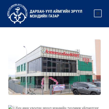
Хүн амд үзүүлэх эрүүл мэндийн тусламж үйлчилгээг