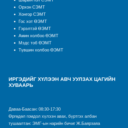
Орхон СЭМТ
Хонгор СЭМТ
Гос хот ӨЭМТ
Гэрэлтэй ӨЭМТ
Амин холбоо ӨЭМТ
Мэдс тоб ӨЭМТ
Түвшин холбоо ӨЭМТ
ИРГЭДИЙГ ХҮЛЭЭН АВЧ УУЛЗАХ ЦАГИЙН
ХУВААРЬ
Даваа-Баасан: 08:30-17:30
Өргөдөл гомдол хүлээн авах, бүртгэх албан
тушаалтан: ЭМГ-ын нарийн бичиг Ж.Баярзаяа