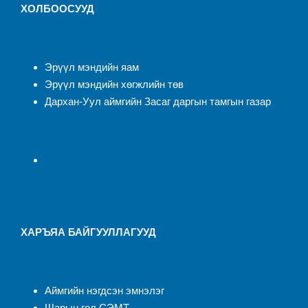
ХОЛБООСУУД
Эрүүл мэндийн яам
Эрүүл мэндийн хөгжлийн төв
Дархан-Уул аймгийн Засаг даргын тамгын газар
ХАРЪЯА БАЙГУУЛЛАГУУД
Аймгийн нэгдсэн эмнэлэ
г
Шарын гол СЭМТ