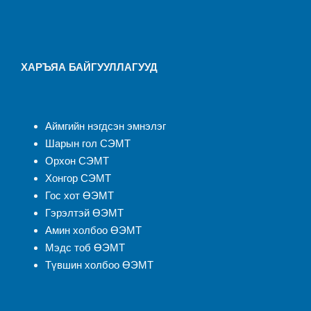
ХАРЪЯА БАЙГУУЛЛАГУУД
Аймгийн нэгдсэн эмнэлэ
г
Шарын гол СЭМТ
Орхон СЭМТ
Хонгор СЭМТ
Гос хот ӨЭМТ
Гэрэлтэй ӨЭМТ
Амин холбоо ӨЭМТ
Мэдс тоб ӨЭМТ
Түвшин холбоо ӨЭМТ