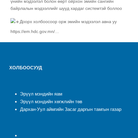
үнийн мэдээлэл болон өөрт ойрхон эмийн сангийн
байрлалын мэдээллийг шууд хардаг системтэй боллоо
Доорх холбоосоор орж эмийн мэдээлэл авна уу
https://em.hdc.gov.mn/…
ХОЛБООСУУД
Эрүүл мэндийн яам
Эрүүл мэндийн хөгжлийн төв
Дархан-Уул аймгийн Засаг даргын тамгын газар