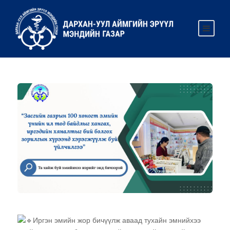
Иргэн эмийн жор бичүүлж аваад тухайн эмнийхээ